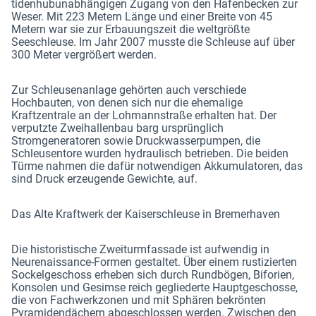
tidenhubunabhängigen Zugang von den Hafenbecken zur
Weser. Mit 223 Metern Länge und einer Breite von 45
Metern war sie zur Erbauungszeit die weltgrößte
Seeschleuse. Im Jahr 2007 musste die Schleuse auf über
300 Meter vergrößert werden.
Zur Schleusenanlage gehörten auch verschiede
Hochbauten, von denen sich nur die ehemalige
Kraftzentrale an der Lohmannstraße erhalten hat. Der
verputzte Zweihallenbau barg ursprünglich
Stromgeneratoren sowie Druckwasserpumpen, die
Schleusentore wurden hydraulisch betrieben. Die beiden
Türme nahmen die dafür notwendigen Akkumulatoren, das
sind Druck erzeugende Gewichte, auf.
Das Alte Kraftwerk der Kaiserschleuse in Bremerhaven
Die historistische Zweiturmfassade ist aufwendig in
Neurenaissance-Formen gestaltet. Über einem rustizierten
Sockelgeschoss erheben sich durch Rundbögen, Biforien,
Konsolen und Gesimse reich gegliederte Hauptgeschosse,
die von Fachwerkzonen und mit Sphären bekrönten
Pyramidendächern abgeschlossen werden. Zwischen den