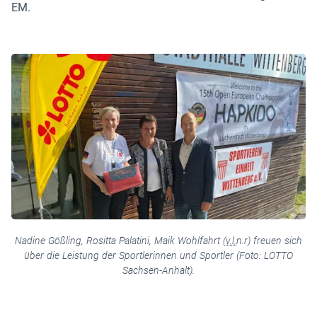
EM.
Nadine Gößling, Rositta Palatini, Maik Wohlfahrt (
v.l.
n.r) freuen sich
über die Leistung der Sportlerinnen und Sportler (Foto: LOTTO
Sachsen-Anhalt).