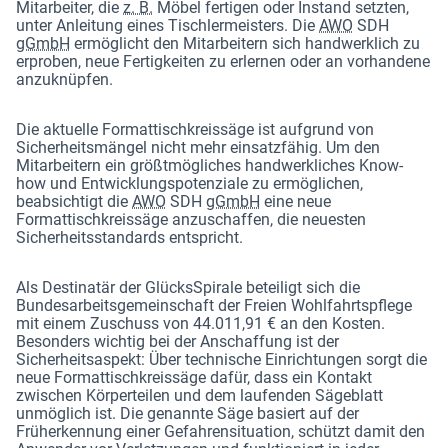
Mitarbeiter, die
z. B.
Möbel fertigen oder Instand setzten,
unter Anleitung eines Tischlermeisters. Die
AWO
SDH
gGmbH
ermöglicht den Mitarbeitern sich handwerklich zu
erproben, neue Fertigkeiten zu erlernen oder an vorhandene
anzuknüpfen.
Die aktuelle Formattischkreissäge ist aufgrund von
Sicherheitsmängel nicht mehr einsatzfähig. Um den
Mitarbeitern ein größtmögliches handwerkliches Know-
how und Entwicklungspotenziale zu ermöglichen,
beabsichtigt die
AWO
SDH
gGmbH
eine neue
Formattischkreissäge anzuschaffen, die neuesten
Sicherheitsstandards entspricht.
Als Destinatär der GlücksSpirale beteiligt sich die
Bundesarbeitsgemeinschaft der Freien Wohlfahrtspflege
mit einem Zuschuss von 44.011,91 € an den Kosten.
Besonders wichtig bei der Anschaffung ist der
Sicherheitsaspekt: Über technische Einrichtungen sorgt die
neue Formattischkreissäge dafür, dass ein Kontakt
zwischen Körperteilen und dem laufenden Sägeblatt
unmöglich ist. Die genannte Säge basiert auf der
Früherkennung einer Gefahrensituation, schützt damit den