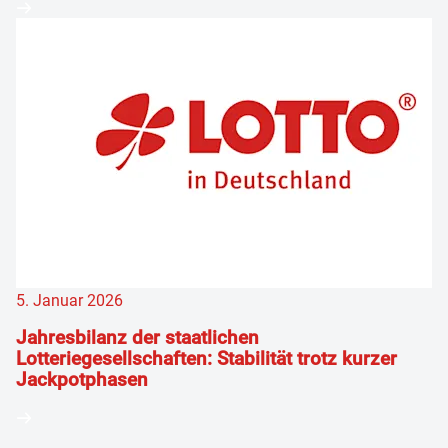
5. Januar 2026
Jahresbilanz der staatlichen
Lotteriegesellschaften: Stabilität trotz kurzer
Jackpotphasen