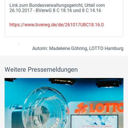
Link zum Bundesverwaltungsgericht, Urteil vom
26.10.2017 - BVerwG 8 C 18.16 und 8 C 14.16
https://www.bverwg.de/de/261017U8C18.16.0
Autorin: Madeleine Göhring, LOTTO Hamburg
Weitere Pressemeldungen