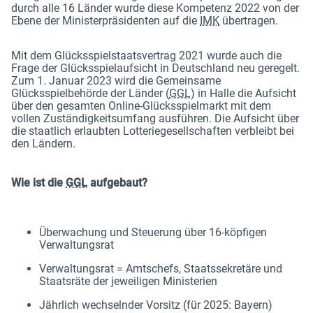
durch alle 16 Länder wurde diese Kompetenz 2022 von der
Ebene der Ministerpräsidenten auf die
IMK
übertragen.
Mit dem Glücksspielstaatsvertrag 2021 wurde auch die
Frage der Glücksspielaufsicht in Deutschland neu geregelt.
Zum 1. Januar 2023 wird die
Gemeinsame
Glücksspielbehörde der Länder (
GGL
)
in Halle die Aufsicht
über den gesamten Online-Glücksspielmarkt mit dem
vollen Zuständigkeitsumfang ausführen. Die Aufsicht über
die staatlich erlaubten Lotteriegesellschaften verbleibt bei
den Ländern.
Wie ist die
GGL
aufgebaut?
Überwachung und Steuerung über 16-köpfigen
Verwaltungsrat
Verwaltungsrat = Amtschefs, Staatssekretäre und
Staatsräte der jeweiligen Ministerien
Jährlich wechselnder Vorsitz (für 2025: Bayern)