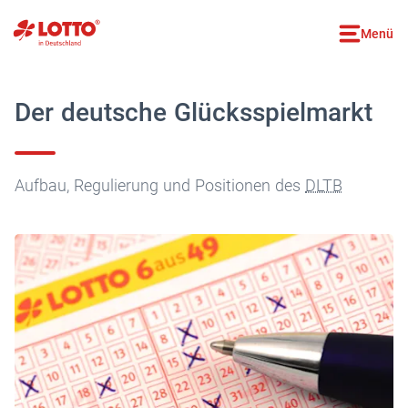
Menü
Der deutsche Glücksspielmarkt
Aufbau, Regulierung und Positionen des
DLTB