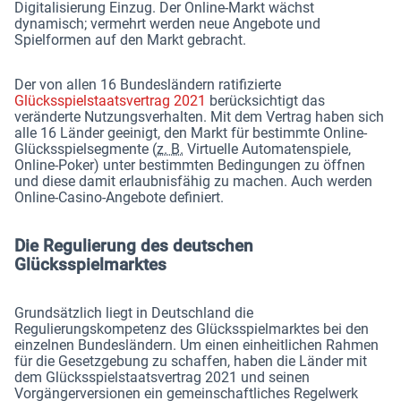
Digitalisierung Einzug. Der Online-Markt wächst
dynamisch; vermehrt werden neue Angebote und
Spielformen auf den Markt gebracht.
Der von allen 16 Bundesländern ratifizierte
Glücksspielstaatsvertrag 2021
berücksichtigt das
veränderte Nutzungsverhalten. Mit dem Vertrag haben sich
alle 16 Länder geeinigt, den Markt für bestimmte Online-
Glücksspielsegmente (
z. B.
Virtuelle Automatenspiele,
Online-Poker) unter bestimmten Bedingungen zu öffnen
und diese damit erlaubnisfähig zu machen. Auch werden
Online-Casino-Angebote definiert.
Die Regulierung des deutschen
Glücksspielmarktes
Grundsätzlich liegt in Deutschland die
Regulierungskompetenz des Glücksspielmarktes bei den
einzelnen Bundesländern. Um einen einheitlichen Rahmen
für die Gesetzgebung zu schaffen, haben die Länder mit
dem Glücksspielstaatsvertrag 2021
und seinen
Vorgängerversionen ein gemeinschaftliches Regelwerk