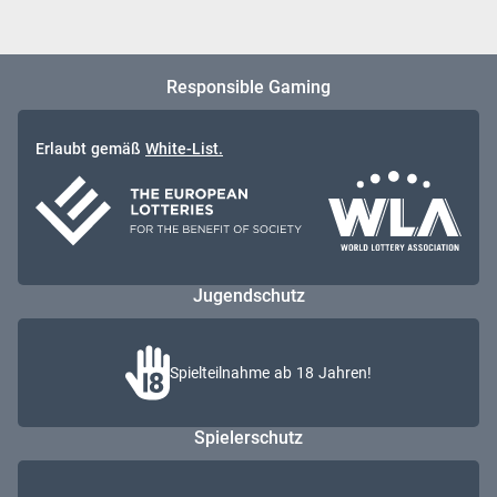
Responsible Gaming
Erlaubt gemäß
White-List.
Jugendschutz
Spielteilnahme ab 18 Jahren!
Spielerschutz