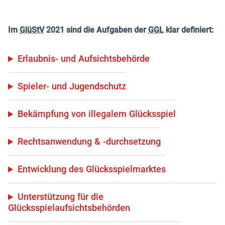
Im
GlüStV
2021 sind die Aufgaben der
GGL
klar definiert:
Erlaubnis- und Aufsichtsbehörde
Spieler- und Jugendschutz
Bekämpfung von illegalem Glücksspiel
Rechtsanwendung & -durchsetzung
Entwicklung des Glücksspielmarktes
Unterstützung für die
Glücksspielaufsichtsbehörden