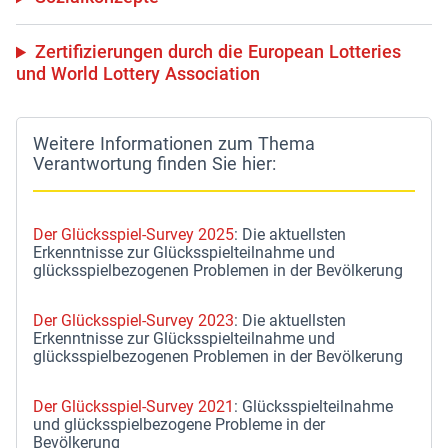
Zertifizierungen durch die European Lotteries
und World Lottery Association
Weitere Informationen zum Thema
Verantwortung finden Sie hier:
Der Glücksspiel-Survey 2025
: Die aktuellsten
Erkenntnisse zur Glücksspielteilnahme und
glücksspielbezogenen Problemen in der Bevölkerung
Der Glücksspiel-Survey 2023
: Die aktuellsten
Erkenntnisse zur Glücksspielteilnahme und
glücksspielbezogenen Problemen in der Bevölkerung
Der Glücksspiel-Survey 2021
: Glücksspielteilnahme
und glücksspielbezogene Probleme in der
Bevölkerung