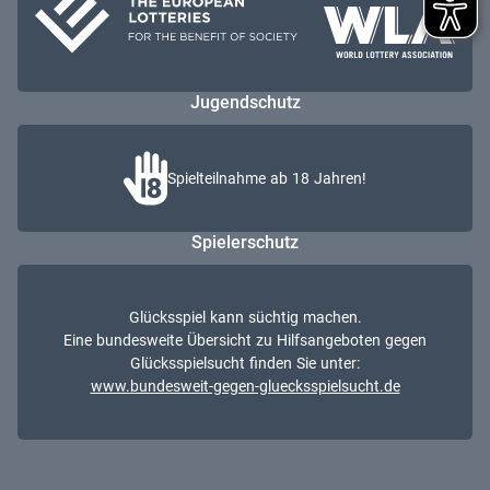
Jugendschutz
Spielteilnahme ab 18 Jahren!
Spielerschutz
Glücksspiel kann süchtig machen.
Eine bundesweite Übersicht zu Hilfsangeboten gegen
Glücksspielsucht finden Sie unter:
www.bundesweit-gegen-gluecksspielsucht.de